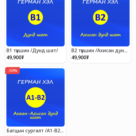
B1 түвшин /Дунд шат/
B2 түвшин /Ахисан дунд
шат/
49,900
₮
49,900
₮
-
50
%
Багцын сургалт /А1-В2