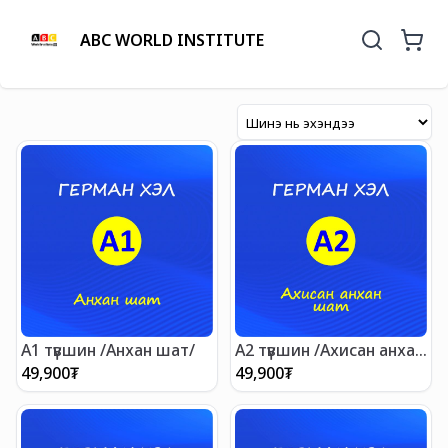
ABC WORLD INSTITUTE
А1 түвшин /Анхан шат/
А2 түвшин /Ахисан анхан
шат/
49,900
₮
49,900
₮