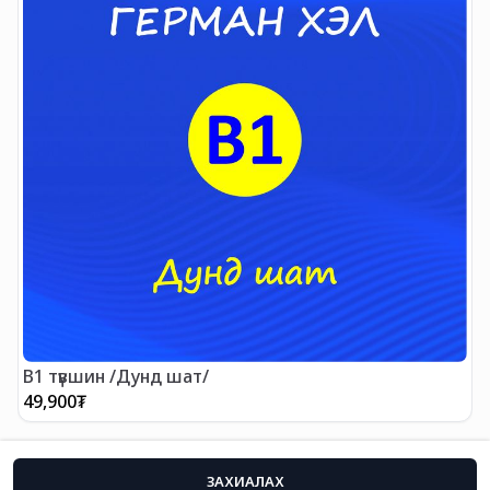
B1 түвшин /Дунд шат/
49,900
₮
ЗАХИАЛАХ