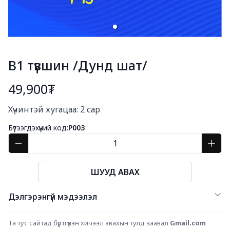
B1 түвшин /Дунд шат/
49,900₮
Богино тайлбар
Хүчинтэй хугацаа: 2 сар
Бүтээгдэхүүний код:
P003
ШУУД АВАХ
Дэлгэрэнгүй мэдээлэл
Та тус сайтад бүртгүүлэн хичээл авахын тулд заавал 
Gmail.com