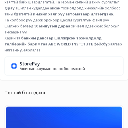
хаягтай байх шаардлагатай. Та Герман хэлний цахим сургалтыг 
Qpay
 ашиглан худалдан авсан тохиолдолд хичээлийн холбоос 
таны бүртгэлтэй 
и-мэйл хаяг руу автоматаар илгээгдэнэ.
Та холбоос руу дарж орсноор цахим сургалтын файл руу 
шилжих бөгөөд 
90 минутын дараа
 хичээл идэвхжих болохыг 
анхаарна уу!
Харин та
 банкны дансаар шилжүүлсэн тохиолдолд 
төлбөрийн баримтаа ABC WORLD INSTITUTE
 фэйсбүүк хаягаар 
илгээнэ үү. Баярлалаа
StorePay
Ашиглан 4 хуваан төлөх боломжтой
Төстэй бүтээгдэхүүн