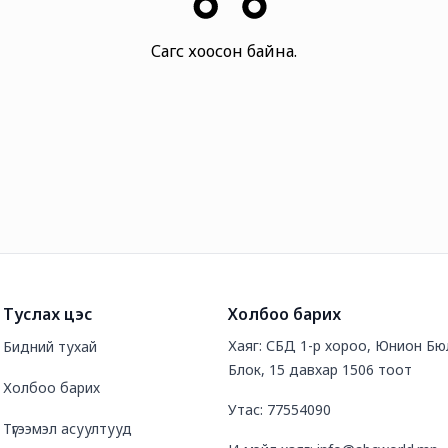
Сагс хоосон байна.
Туслах цэс
Холбоо барих
Хаяг: СБД 1-р хороо, Юнион Бю
Бидний тухай
Блок, 15 давхар 1506 тоот
Холбоо барих
Утас: 77554090
Түгээмэл асуултууд