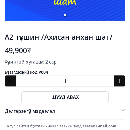
А2 түвшин /Ахисан анхан шат/
49,900₮
Богино тайлбар
Хүчинтэй хугацаа: 2 сар
Бүтээгдэхүүний код:
P004
ШУУД АВАХ
Дэлгэрэнгүй мэдээлэл
Та тус сайтад бүртгүүлэн хичээл авахын тулд заавал 
Gmail.com