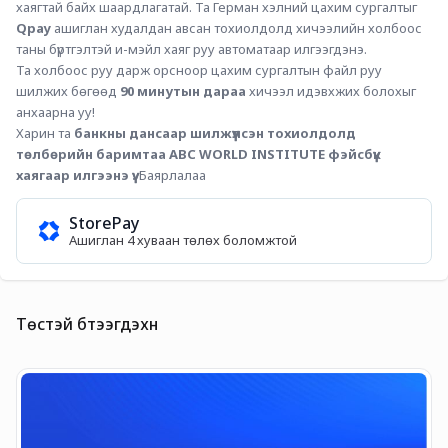
хаягтай байх шаардлагатай. Та Герман хэлний цахим сургалтыг 
Qpay
 ашиглан худалдан авсан тохиолдолд хичээлийн холбоос 
таны бүртгэлтэй и-мэйл хаяг руу автоматаар илгээгдэнэ.
Та холбоос руу дарж орсноор цахим сургалтын файл руу 
шилжих бөгөөд 
90 минутын дараа
 хичээл идэвхжих болохыг 
анхаарна уу!
Харин та 
банкны дансаар шилжүүлсэн тохиолдолд 
төлбөрийн баримтаа ABC WORLD INSTITUTE фэйсбүүк 
хаягаар илгээнэ үү. 
Баярлалаа
StorePay
Ашиглан 4 хуваан төлөх боломжтой
Төстэй бүтээгдэхүүн