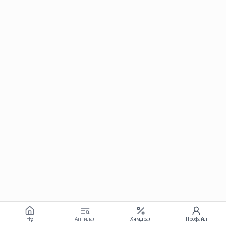
Нүүр
Ангилал
Хямдрал
Профайл