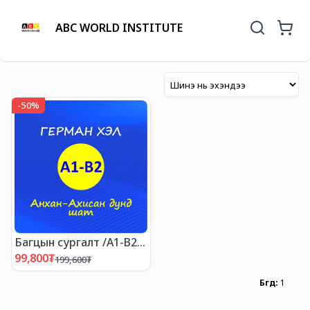
ABC WORLD INSTITUTE
-
50
%
Багцын сургалт /А1-В2
түвшин/
99,800
₮
199,600
₮
Бүгд
:
1